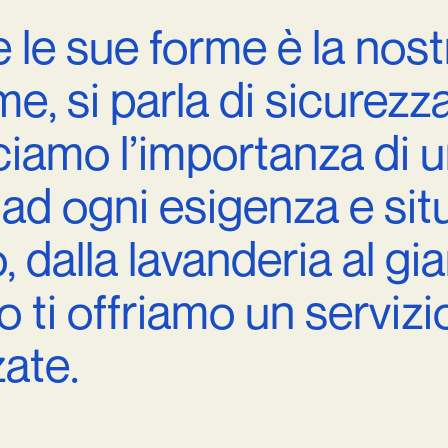
e
le
sue
forme
è
la
nost
me,
si
parla
di
sicurezza
ciamo
l’importanza
di
u
ad
ogni
esigenza
e
sit
,
dalla
lavanderia
al
gia
o
ti
offriamo
un
servizi
ate.