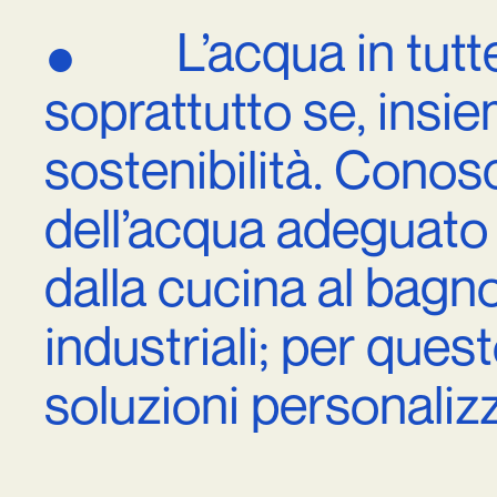
L’acqua
in
tutt
●
soprattutto
se,
insie
sostenibilità.
Conos
dell’acqua
adeguato
dalla
cucina
al
bagno
industriali;
per
quest
soluzioni
personalizz